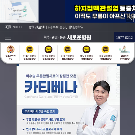
8월 진료안내 (광복절 휴진, 대체공휴일
[대체공휴일 5월 25일(월)은
NOTICE
정상진료)
1577-0212
한 번에 닫기
척추 보안관
안풍기 원장의
하주경 원장의
이종민 원장의
박상준 원장의
이광석 원장의
다이어트
TV
척추 카톡상담
척추 카톡상담
척추 카톡상담
관절 카톡상담
관절 카톡상담
전문의상담
24시간 동안 다시 열람하지 않습니다.
닫기