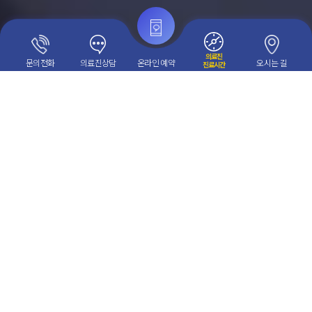
의료진
문의전화
의료진상담
온라인 예약
오시는 길
진료시간
NOTICE
진료]
[새로운병원 2026년 5월 월례조회 및 장기근속 포상 진행]
새로운
이전 홈페이지
새로운병원
치료후기
바로가기
with STAR